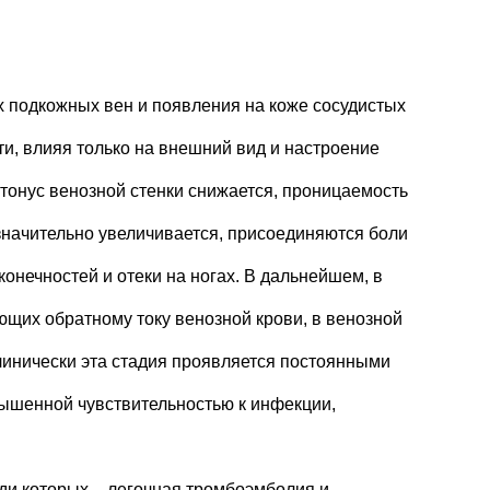
х подкожных вен и появления на коже сосудистых
и, влияя только на внешний вид и настроение
тонус венозной стенки снижается, проницаемость
 значительно увеличивается, присоединяются боли
конечностей и отеки на ногах. В дальнейшем, в
щих обратному току венозной крови, в венозной
Клинически эта стадия проявляется постоянными
вышенной чувствительностью к инфекции,
ди которых – легочная тромбоэмболия и