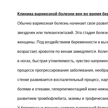
Клиника варикозной болезни вен во время бе
Обычно варикозная болезнь начинает свое разви
звездочек или телеангиэктазий. Эта стадия боле
женщины. Под воздействием беременности и вызв
возрастает, кровоток по венам замедляется. Кол
в ногах, быстрая утомляемость, чувство напряжен
процессе прогрессирования заболевания, необра
стенке развивается воспалительный процесс, нар
болями и отеками, гиперпигментацией кожи нижн
развитием тромбофлебита, экземы и трофических
У беременных женщин наличие варикозной болезн