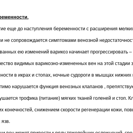
ременности.
тие еще до наступления беременности с расширения мелки
зни не сопровождается симптомами венозной недостаточност
анных ею изменений варикоз начинает прогрессировать – 
ичество видимых варикозно-измененных вен на этой стадии
ности в икрах и стопах, ночные судороги в мышцах нижних 
тимо нарушается функция венозных клапанов , препятствую
ушается трофика (питание) мягких тканей голеней и стоп. 
их конечностей, снижением скорости регенерации кожи, по
 язв.
и вен может привести к ряду тяжелейших осложнений, сре