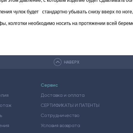
при этом давление, с которым изделие будет сдавливать об
ления чулок будет стандартно убывать снизу вверх по ноге
фы, колготки необходимо носить на протяжении всей берем
НАВЕРХ
Сервис
елия
Доставка и оплата
котаж
СЕРТИФИКАТЫ И ПАТЕНТЫ
ь
Сотрудничество
ения
Условия возврата