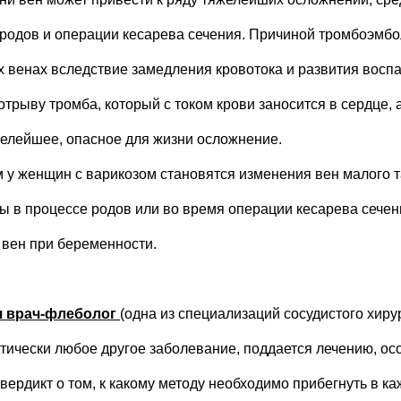
родов и операции кесарева сечения. Причиной тромбоэмбол
венах вследствие замедления кровотока и развития воспал
трыву тромба, который с током крови заносится в сердце, 
желейшее, опасное для жизни осложнение.
 у женщин с варикозом становятся изменения вен малого 
ы в процессе родов или во время операции кесарева сечен
вен при беременности.
я врач-флеболог
(одна из специализаций сосудистого хиру
ктически любое другое заболевание, поддается лечению, ос
ердикт о том, к какому методу необходимо прибегнуть в ка