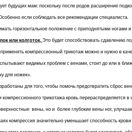
ет будущих мам: поскольку после родов расширение подко
 Особенно если соблюдать все рекомендации специалиста.
нимать горизонтальное положение с приподнятыми ногами 
ок или колготок.
Это будет способствовать сдавлению п
, применять компрессионный трикотаж можно и нужно в каче
спытывают видимых проблем с венами, стоит до или в бли
ку для ножек».
аботаны для того, чтобы помочь предотвратить сброс вен
и компрессионного трикотажа кровь перераспределяется в
ерхностные вены, но и более глубокие вены ног, улучшает
учаях компрессия значительно уменьшает способность крови