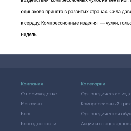
воздействия компрессионных чулок на вены ног, 
одинаково принято в развитых странах. Сила дав
к сердцу. Компрессионные изделия — чулки, голь
недель.
Компания
Категории
О производстве
Ортопедические изд
Магазины
Компрессионный три
Блог
Ортопедическая обув
Благодарности
Акции и спецпредлож