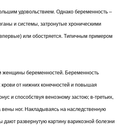
большим удовольствием. Однако беременность –
Органы и системы, затронутые хроническими
я впервые) или обостряется. Типичным примером
зни женщины беременностей. Беременность
к крови от нижних конечностей и повышая
онус и способствуя венозному застою; в-третьих,
а вены ног. Накладываясь на наследственную
ры дают развернутую картину варикозной болезни