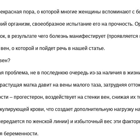
прекрасная пора, о которой многие женщины вспоминают с 
кий организм, своеобразное испытание его на прочность. 
ок, в результате чего болезнь манифестирует (проявляетс
ен, о которой и пойдет речь в нашей статье.
 вен?
кая проблема, не в последнюю очередь из-за наличия в жи
растущая матка давит на вены малого таза, затрудняя отто
ти – прогестерон, воздействует на стенки вен, снижая их т
кулирующей крови, что создает дополнительную нагрузку н
передается по женской линии) и избыточный вес эти факто
мя беременности.