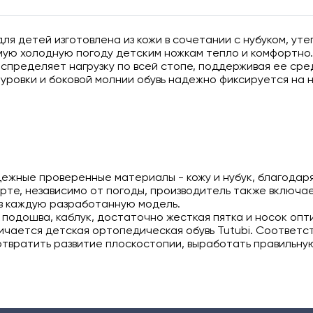
для детей изготовлена из кожи в сочетании с нубуком, ут
мую холодную погоду детским ножкам тепло и комфортно.
пределяет нагрузку по всей стопе, поддерживая ее ср
уровки и боковой молнии обувь надежно фиксируется на н
дежные проверенные материалы - кожу и нубук, благодар
орте, независимо от погоды, производитель также включа
в каждую разработанную модель.
 подошва, каблук, достаточно жесткая пятка и носок оп
ичается детская ортопедическая обувь Tutubi. Соответс
отвратить развитие плоскостопии, выработать правильну