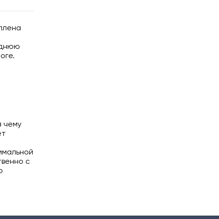
еплена
еднюю
оге.
я чему
ет
тимальной
твенно с
ю