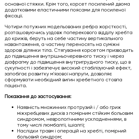
основної стяжки. Крім того, корсет посилений двома
додатковими еластичними поясами для посиленої
фіксації.
Чотири потужних модельованих ребра жорсткості,
розташовуючись уздовж поперекового відділу хребта
до крижів, беруть на себе частину вертикального
навантаження, а частину переносять на суміжні
здорові ділянки тіла. Стягування корсетом призводить
до підвищення внутрішньочеревного тиску і через
діафрагму до підвищення внутригрудного тиску, що в
сукупності і забезпечує високий стабілізуючий ефект,
запобігає розвитку м'язової напруги, дозволяє
сформувати необхідний вигин хребетного стовпа
пацієнта.
Показання до застосування:
Наявність множинних протрузий і / або гриж
міжхребцевих дисків з помірним стійким больовим
синдромом, неврологічними ускладненнями, в
тому числі люмбалгії, ішіалгії;
Наслідки травм і операцій на хребті, помірний
больовий синдром;