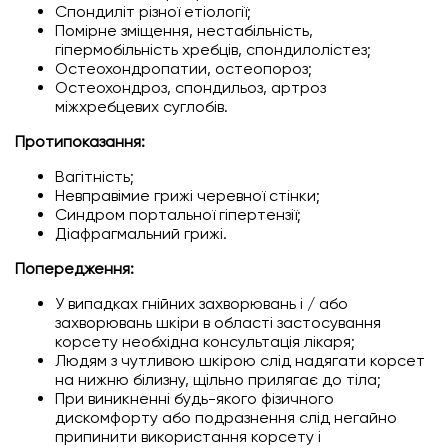
Спондиліт різної етіології;
Помірне зміщення, нестабільність,
гіпермобільність хребців, спондилолістез;
Остеохондропатии, остеопороз;
Остеохондроз, спондильоз, артроз
міжхребцевих суглобів.
Протипоказання:
Вагітність;
Невправімие грижі черевної стінки;
Синдром портальної гіпертензії;
Діафрагмальний грижі.
Попередження:
У випадках гнійних захворювань і / або
захворювань шкіри в області застосування
корсету необхідна консультація лікаря;
Людям з чутливою шкірою слід надягати корсет
на нижню білизну, щільно прилягає до тіла;
При виникненні будь-якого фізичного
дискомфорту або подразнення слід негайно
припинити використання корсету і