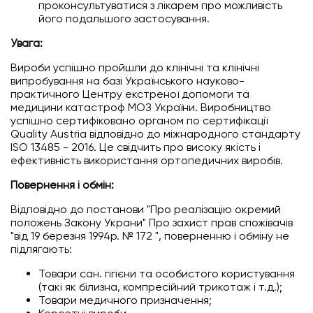
проконсультуватися з лікарем про можливість
його подальшого застосування.
Увага:
Вироби успішно пройшли до клінічні та клінічні
випробування на базі Українського науково-
практичного Центру екстреної допомоги та
медицини катастроф МОЗ України. Виробництво
успішно сертифіковано органом по сертифікації
Quality Austria відповідно до міжнародного стандарту
ISO 13485 - 2016. Це свідчить про високу якість і
ефективність використання ортопедичних виробів.
Повернення і обмін:
Відповідно до постанови "Про реалiзацiю окремий
положень Закону Украни" Про захист прав спожівачiв
"вiд 19 березня 1994р. № 172 ", поверненню і обміну не
підлягають:
Товари сан. гігієни та особистого користування
(такі як білизна, компресійний трикотаж і т.д.);
Товари медичного призначення;