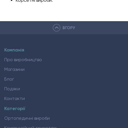
Корсетні вироби.
ВГОРУ
Компанія
Про виробництво
Магазини
Блог
Подяки
Контакти
Категорії
Ортопедичні вироби
Компресійний трикотаж