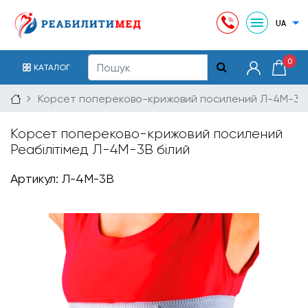
0
КАТАЛОГ
Корсет попереково-крижовий посилений Л-4М-3В 
Корсет попереково-крижовий посилений
Реабілітімед Л-4М-3В білий
Артикул: Л-4М-3В