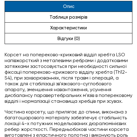
Опис
Таблиця розмірів
Характеристики
Відгуки (0)
Корсет на попереково-крижовий відділ хребта LSO
напівжорсткий з металевими ребрами і додатковими
затяжками застосовується при необхідності сильної
фіксації попереково-крижового відділу хребта (Th12-
S4), при захворюваннях, після травм і операцій, а
також для стабілізації зв'язкового-суглобового
апарату, зменшення навантаження, усунення
дисбалансу паравертебральних м'язів в поперековому
відділі і нормалізації становища хребців при зсувах.
Частина корсету, що прилягає до спини, виконана з
багатошарового матеріалу забезпечує стабільність
локації 4-х потужних модельованих дюралюмінієвих
ребер жорсткості. Передньобокові частини корсета
виготовлені з еластичного полотна і виконують роль