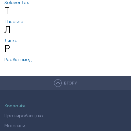
Soloventex
T
Thuasne
Л
Ляпко
Р
Реабілітімед
ВГОРУ
Компанія
Про виробництво
Магазини