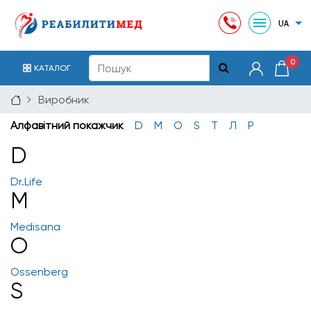
0
КАТАЛОГ
Виробник
Алфавітний покажчик
D
M
O
S
T
Л
Р
D
Dr.Life
M
Medisana
O
Ossenberg
S