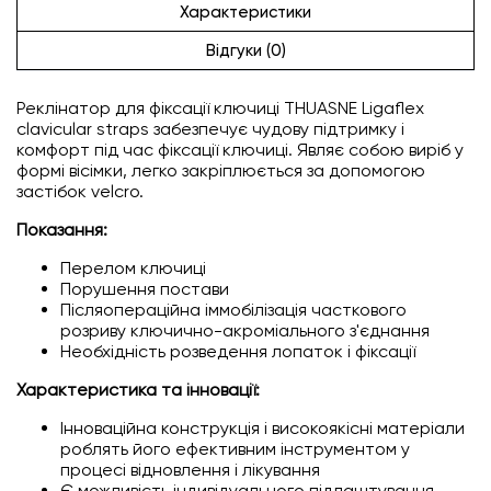
Характеристики
Відгуки (0)
Реклінатор для фіксації ключиці THUASNE Ligaflex
clavicular straps забезпечує чудову підтримку і
комфорт під час фіксації ключиці. Являє собою виріб у
формі вісімки, легко закріплюється за допомогою
застібок velcro.
Показання:
Перелом ключиці
Порушення постави
Післяопераційна іммобілізація часткового
розриву ключично-акроміального з'єднання
Необхідність розведення лопаток і фіксації
Характеристика та інновації:
Інноваційна конструкція і високоякісні матеріали
роблять його ефективним інструментом у
процесі відновлення і лікування
Є можливість індивідуального підлаштування