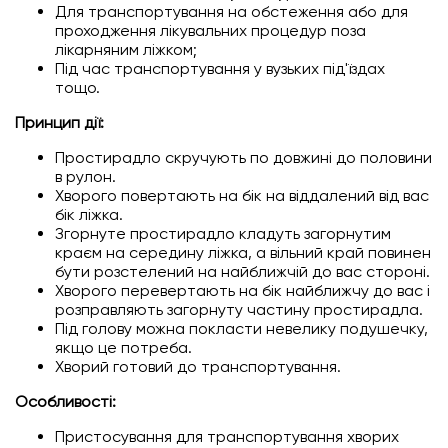
Для транспортування на обстеження або для
проходження лікувальних процедур поза
лікарняним ліжком;
Під час транспортування у вузьких під'їздах
тощо.
Принцип дії:
Простирадло скручують по довжині до половини
в рулон.
Хворого повертають на бік на віддалений від вас
бік ліжка.
Згорнуте простирадло кладуть загорнутим
краєм на середину ліжка, а вільний край повинен
бути розстелений на найближчій до вас стороні.
Хворого перевертають на бік найближчу до вас і
розправляють загорнуту частину простирадла.
Під голову можна покласти невелику подушечку,
якщо це потреба.
Хворий готовий до транспортування.
Особливості
:
Пристосування для транспортування хворих