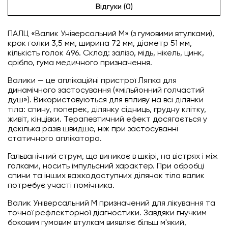
Відгуки (0)
ПАЛЦ «Валик Універсальний М» (з гумовими втулками),
крок голки 3,5 мм, ширина 72 мм, діаметр 51 мм,
кількість голок 496. Склад: залізо, мідь, нікель, цинк,
срібло, гума медичного призначення.
Валики — це аплікаційні пристрої Ляпка для
динамічного застосування («мільйонний голчастий
душ»). Використовуються для впливу на всі ділянки
тіла: спину, поперек, ділянку сідниць, грудну клітку,
живіт, кінцівки. Терапевтичний ефект досягається у
декілька разів швидше, ніж при застосуванні
статичного аплікатора.
Гальванічний струм, що виникає в шкірі, на вістрях і між
голками, носить імпульсний характер. При обробці
спини та інших важкодоступних ділянок тіла валик
потребує участі помічника.
Валик Універсальний М призначений для лікування та
точної рефлекторної діагностики. Завдяки гнучким
боковим гумовим втулкам виявляє більш м'який,