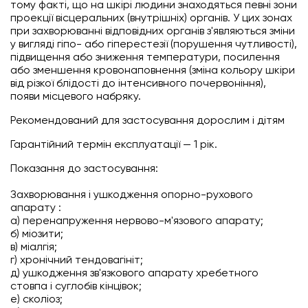
тому факті, що на шкірі людини знаходяться певні зони
проекції вісцеральних (внутрішніх) органів. У цих зонах
при захворюванні відповідних органів з'являються зміни
у вигляді гіпо- або гіперестезії (порушення чутливості),
підвищення або зниження температури, посилення
або зменшення кровонаповнення (зміна кольору шкіри
від різкої блідості до інтенсивного почервоніння),
появи місцевого набряку.
Рекомендований для застосування дорослим і дітям
Гарантійний термін експлуатації — 1 рік.
Показання до застосування:
Захворювання і ушкодження опорно-рухового
апарату :
а) перенапруження нервово-м'язового апарату;
б) міозити;
в) міалгія;
г) хронічний тендовагініт;
д) ушкодження зв'язкового апарату хребетного
стовпа і суглобів кінцівок;
е) сколіоз;