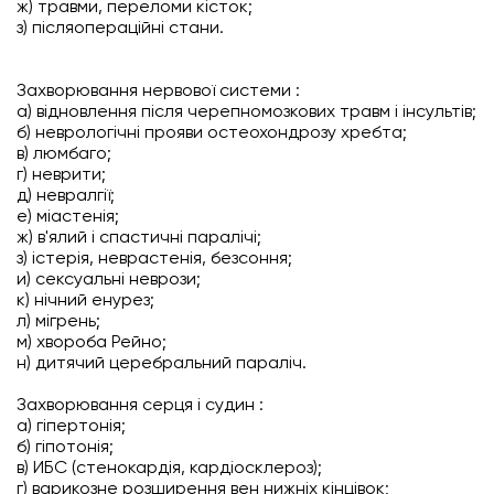
ж) травми, переломи кісток;
з) післяопераційні стани.
Захворювання нервової системи :
а) відновлення після черепномозкових травм і інсультів;
б) неврологічні прояви остеохондрозу хребта;
в) люмбаго;
г) неврити;
д) невралгії;
е) міастенія;
ж) в'ялий і спастичні паралічі;
з) істерія, неврастенія, безсоння;
и) сексуальні неврози;
к) нічний енурез;
л) мігрень;
м) хвороба Рейно;
н) дитячий церебральний параліч.
Захворювання серця і судин :
а) гіпертонія;
б) гіпотонія;
в) ИБС (стенокардія, кардіосклероз);
г) варикозне розширення вен нижніх кінцівок;