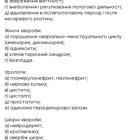
в) збереження вагітності;
г) знеболення і регулювання пологової діяльності;
д) відновлення в післяпологовому періоді і після
кесаревого розтину.
Жіночі хвороби:
а) порушення оваріально-менструального циклу
(аменорея, дисменорея);
б) аднексити;
в) клімактеричний синдром;
г) безпліддя.
Урологія:
а) гломерулонефрит, пієлонефрит;
б) ниркова колька;
в) цистити;
г) цисталгії;
д) простатити;
е) аденома передміхурової залози.
Шкірні хвороби:
а) нейродерміт;
б) кропив'янка;
в) свербіж шкіри;