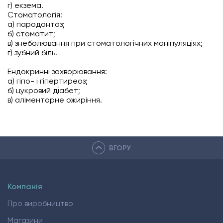
г) екзема.
Стоматологія:
а) пародонтоз;
б) стоматит;
в) знеболювання при стоматологічних маніпуляціях;
г) зубний біль.
Ендокринні захворювання:
а) гіпо- і гіпертиреоз;
б) цукровий діабет;
в) аліментарне ожиріння.
ВГОРУ
Компанія
Про виробництво
Магазини