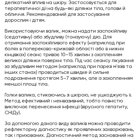
делікатний вплив на шкіру. Застосовується для
терапевтичної дії на будь-які ділянки тіла, голови й
обличчя. Рекомендований для застосування
дорослим і дітям.
Використовуючи валик, можна надати заспокійливу
(седативну) або збудливу (тонізуючу) дію. Для
отримання заспокійливого ефекту (наприклад при
болях в попереково-крижовій області або в нижніх
кінцівках) сеанс триває 10–15 хвилин з охопленням
великої ділянки поверхні тіла. Під час сеансу лікування
за збудливим методом (наприклад при парезі м'язів та
інших станах) проводиться швидке й сильне
подразнення протягом 5–7 хвилин, але із захопленням
меншої площі тіла.
Голки валика, стикаючись зі шкірою, не ушкоджують її.
Метод ефективний і неінвазивний, тобто повністю
виключає перенесення інфекції (вірусного гепатиту,
СНІДу).
За допомогою даного виду валиків можна проводити
рефлекторну діагностику як проявлених захворювань,
так і прихованих. Діагностичний метод заснований на