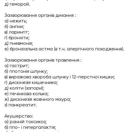
д) геморой.
Захворювання органів дихання :
а) нежить;
б) ангіни;
в) ларингіт;
г) бронхіти;
д) пневмонія;
е) бронхіальна астма (в т.ч. алергічного походження).
Захворювання органів травлення :
а) гастрит;
б) гіпотонія шлунку;
в) виразкова хвороба шлунку і 12-перстної кишки;
г) дискінезія кишечника;
д) коліти (запори);
е) печінкова колька;
ж) дискінезія жовчного міхура;
з) панкреатит.
Акушерство:
а) ранній токсикоз;
б) гіпо- і гипергалактія;