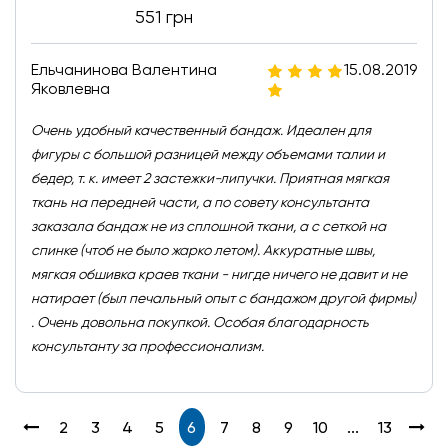
551 грн
Ельчанинова Валентина
15.08.2019
Яковлевна
Очень удобный качественный бандаж. Идеален для
фигуры с большой разницей между объемами талии и
бедер, т. к. имеет 2 застежки-липучки. Приятная мягкая
ткань на передней части, а по совету консультанта
заказала бандаж не из сплошной ткани, а с сеткой на
спинке (чтоб не было жарко летом). Аккуратные швы,
мягкая обшивка краев ткани - нигде ничего не давит и не
натирает (был печальный опыт с бандажом другой фирмы)
. Очень довольна покупкой. Особая благодарность
консультанту за профессионализм.
2
3
4
5
6
7
8
9
10
...
13