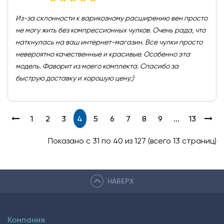
Из-за склонности к варикозному расширению вен просто
не могу жить без компрессионных чулков. Очень рада, что
наткнулась на ваш интернет-магазин. Все чулки просто
невероятно качественные и красивые. Особенно эта
модель. Фаворит из моего комплекта. Спасибо за
быструю доставку и хорошую цену;)
1
2
3
4
5
6
7
8
9
...
13
Показано с 31 по 40 из 127 (всего 13 страниц)
НАВЕРХ
Компания