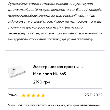
Ортез фіксує гарно, матеріал якісний, липучки супер,
тримають міцно. Ціна дуже демократична. Єдиний недолік,
можливо виробник змінить це, але у верхній частині де
виймаються металеві стержні липучки натирають ногу, що
спричиняє дискомфорт при носінні (ми просто
перевернули ортез) проте якщо металеві стержні виймати
знизу (перемістини вниз застібку) це усуне проблему.
Электрическая простынь
Medisana HU 665
2190 грн
Рано
23.11.2022
Большое спасибо за такую нужную , как для теперешней