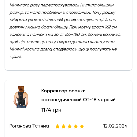
Минулого разу перестрахувалась і купила більший
розмір, то мала проблеми зі сповзанням. Тому раджу
обирати уважно і чітко свій розмір по щіколотці. А ось
довжину можна брати більшу. При моєму зрості 162 см
замовила панчохи на зріст 165-180 см, бо мені важливо,
щоб діставали до паху. І якраз довжина влаштувала.
Минулі носила довго, сподіваюсь, що ці послужать не
гірше.
Корректор осанки
ортопедический ОТ-1В черный
1174 грн
Роганова Тетяна
12.02.2024