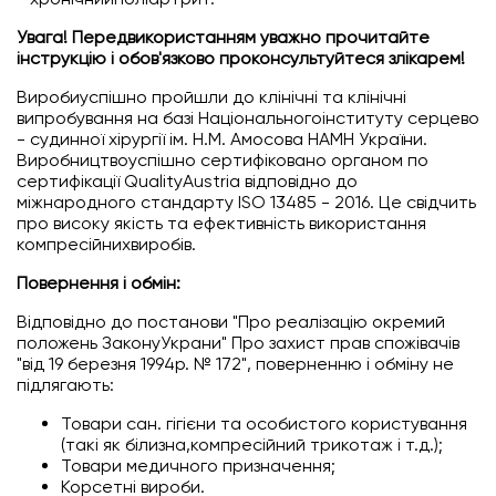
Увага! Передвикористанням уважно прочитайте
інструкцію і обов'язково проконсультуйтеся злікарем!
Виробиуспішно пройшли до клінічні та клінічні
випробування на базі Національногоінституту серцево
- судинної хірургії ім. Н.М. Амосова НАМН України.
Виробництвоуспішно сертифіковано органом по
сертифікації QualityAustria відповідно до
міжнародного стандарту ISO 13485 - 2016. Це свідчить
про високу якість та ефективність використання
компресійнихвиробів.
Повернення і обмін:
Відповідно до постанови "Про реалiзацiю окремий
положень ЗаконуУкрани" Про захист прав спожівачiв
"вiд 19 березня 1994р. № 172", поверненню і обміну не
підлягають:
Товари сан. гігієни та особистого користування
(такі як білизна,компресійний трикотаж і т.д.);
Товари медичного призначення;
Корсетні вироби.