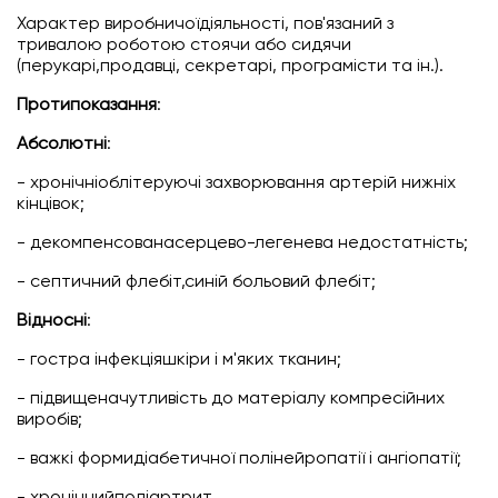
Характер виробничоїдіяльності, пов'язаний з
тривалою роботою стоячи або сидячи
(перукарі,продавці, секретарі, програмісти та ін.).
Протипоказання
:
Абсолютні
:
- хронічніоблітеруючі захворювання артерій нижніх
кінцівок;
- декомпенсованасерцево-легенева недостатність;
- септичний флебіт,синій больовий флебіт;
Відносні
:
- гостра інфекціяшкіри і м'яких тканин;
- підвищеначутливість до матеріалу компресійних
виробів;
- важкі формидіабетичної полінейропатії і ангіопатії;
- хронічнийполіартрит.