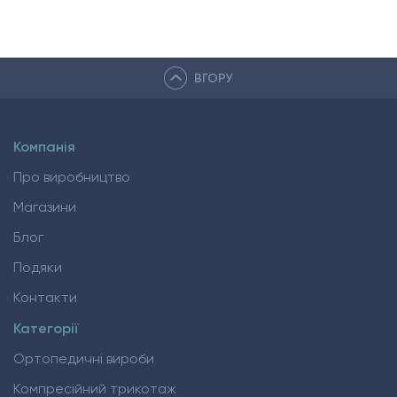
ВГОРУ
Компанія
Про виробництво
Магазини
Блог
Подяки
Контакти
Категорії
Ортопедичні вироби
Компресійний трикотаж