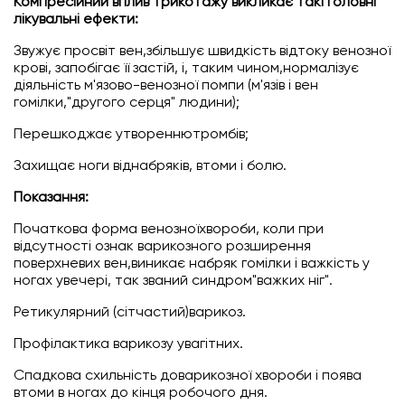
Компресійний вплив трикотажу викликає такі головні
лікувальні ефекти:
Звужує просвіт вен,збільшує швидкість відтоку венозної
крові, запобігає її застій, і, таким чином,нормалізує
діяльність м'язово-венозної помпи (м'язів і вен
гомілки,"другого серця" людини);
Перешкоджає утвореннютромбів;
Захищає ноги віднабряків, втоми і болю.
Показання
:
Початкова форма венозноїхвороби, коли при
відсутності ознак варикозного розширення
поверхневих вен,виникає набряк гомілки і важкість у
ногах увечері, так званий синдром"важких ніг".
Ретикулярний (сітчастий)варикоз.
Профілактика варикозу увагітних.
Спадкова схильність доварикозної хвороби і поява
втоми в ногах до кінця робочого дня.