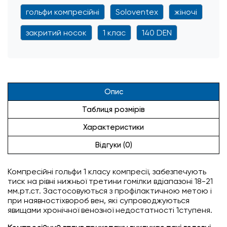
гольфи компресійні
Soloventex
жіночі
закритий носок
1 клас
140 DEN
Опис
Таблиця розмірів
Характеристики
Відгуки (0)
Компресійні гольфи 1 класу компресії, забезпечують
тиск на рівні нижньої третини гомілки вдіапазоні 18-21
мм.рт.ст. Застосовуються з профілактичною метою і
при наявностіхвороб вен, які супроводжуються
явищами хронічної венозної недостатності 1ступеня.